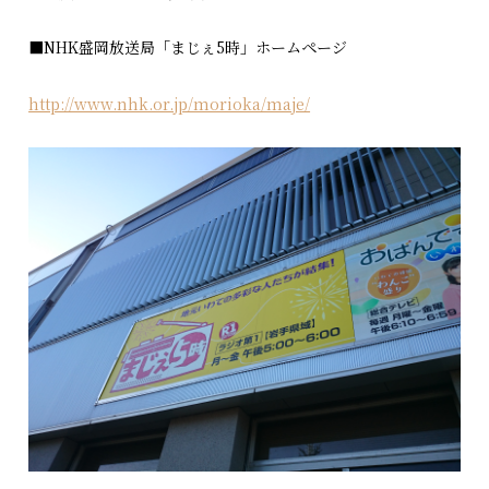
■NHK盛岡放送局「まじぇ5時」ホームページ
http://www.nhk.or.jp/morioka/maje/