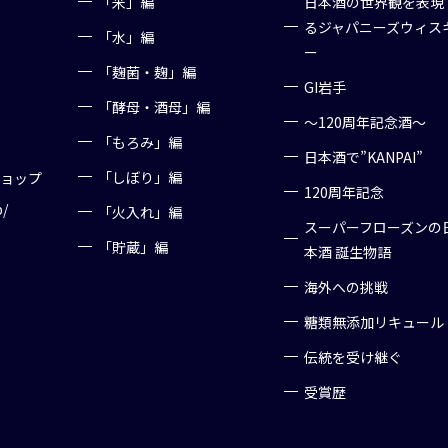
「米」編
日本酒の世界観を表現
るジャパニーズウィス
「水」編
ー
「麹菌・麹」編
GI岩手
「酵母・酒母」編
～120周年記念酒～
「もろみ」編
日本酒で”KANPAI”
「しぼり」編
ショップ
120周年記念
p/
「火入れ」編
スーパーフローズンの
「貯蔵」編
本酒 誕生物語
海外への挑戦
糖類無添加リキュール
伝統を受け継ぐ
受賞歴