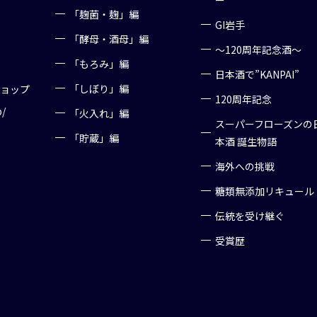
ー
「麹菌・麹」編
GI岩手
「酵母・酒母」編
～120周年記念酒～
「もろみ」編
日本酒で”KANPAI”
「しぼり」編
ショップ
120周年記念
p/
「火入れ」編
スーパーフローズンの
「貯蔵」編
本酒 誕生物語
海外への挑戦
糖類無添加リキュール
伝統を受け継ぐ
受賞歴