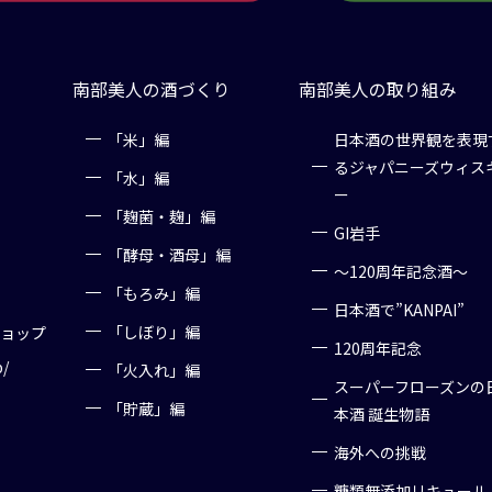
南部美人の酒づくり
南部美人の取り組み
「米」編
日本酒の世界観を表現
るジャパニーズウィス
「水」編
ー
「麹菌・麹」編
GI岩手
「酵母・酒母」編
～120周年記念酒～
「もろみ」編
日本酒で”KANPAI”
「しぼり」編
ショップ
120周年記念
p/
「火入れ」編
スーパーフローズンの
「貯蔵」編
本酒 誕生物語
海外への挑戦
糖類無添加リキュール