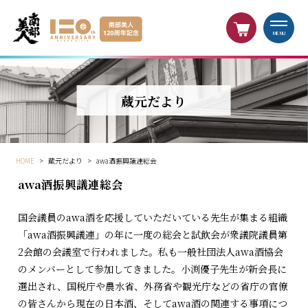
MENU
蔵元だより
HOME
>
蔵元だより
>
awa酒振興議連総会
awa酒振興議連総会
国会議員のawa酒を応援していただいている先生が集まる組織
「awa酒振興議連」の年に一度の総会と試飲会が衆議院議員第
2会館の会議室で行われました。私も一般社団法人awa酒協会
のメンバーとして参加してきました。小渕優子先生が新会長に
選出され、国税庁や農水省、外務省や観光庁などの省庁の官僚
の皆さんから現在の日本酒、そしてawa酒の関連する事項につ