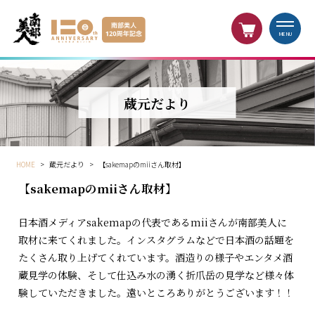
MENU
蔵元だより
HOME
>
蔵元だより
>
【sakemapのmiiさん取材】
【sakemapのmiiさん取材】
日本酒メディアsakemapの代表であるmiiさんが南部美人に
取材に来てくれました。インスタグラムなどで日本酒の話題を
たくさん取り上げてくれています。酒造りの様子やエンタメ酒
蔵見学の体験、そして仕込み水の湧く折爪岳の見学など様々体
験していただきました。遠いところありがとうございます！！