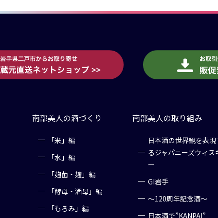
南部美人の酒づくり
南部美人の取り組み
「米」編
日本酒の世界観を表現
るジャパニーズウィス
「水」編
ー
「麹菌・麹」編
GI岩手
「酵母・酒母」編
～120周年記念酒～
「もろみ」編
日本酒で”KANPAI”