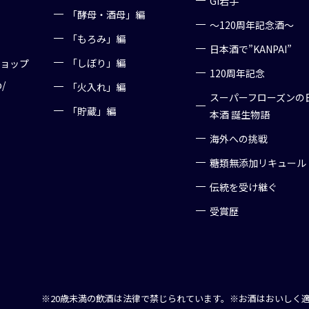
GI岩手
「酵母・酒母」編
～120周年記念酒～
「もろみ」編
日本酒で”KANPAI”
「しぼり」編
ショップ
120周年記念
p/
「火入れ」編
スーパーフローズンの
「貯蔵」編
本酒 誕生物語
海外への挑戦
糖類無添加リキュール
伝統を受け継ぐ
受賞歴
※20歳未満の飲酒は法律で禁じられています。
※お酒はおいしく