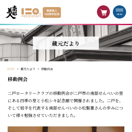
MENU
蔵元だより
HOME
>
蔵元だより
>
移動例会
移動例会
二戸ロータリークラブの移動例会が二戸市の南部せんべいの里
にある四季の里と小松シキ記念館で開催されました。二戸を、
そして岩手を代表する南部せんべいの小松製菓さんの歩みにつ
いて様々勉強させていただきました。