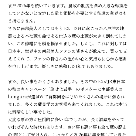
まだ2026年も続いていきます。農政の制度も含め大きな転換を
していかないと安定した量と価格を必要とする私達の業界はも
う持ちません。
さらに南部美人としてはもう1つ、12月に起こった八戸沖の地
震による本社蔵の命である仕込み蔵の土蔵が大きく割れてしま
い、この修繕にも頭を悩ませました。しかし、これに対しては
日本中、世界中の南部美人ファンの皆さんが飲んで、買って支
えてくれて、ファンの皆さんの温かい心と気持ちに心から感謝
を申し上げます。優しさに感動した1年でもありました。
また、良い事もたくさんありました。その中の1つがJR東日本
の秋のキャンペーン「旅せよ岩手」のポスターに南部美人の
honguraが選ばれて首都圏をはじめたくさんの場所に張られ
ました。多くの蔵見学のお客様も来てくれました。これは本当
に素晴らしい事でした。
大変な事の方が圧倒的に多い1年でしたが、長く酒蔵をやって
いればそんな時代もあります。良い事も悪い事も全て蔵の歴史
の1部として受け入れ、しっかりと2026年に年を越していきた