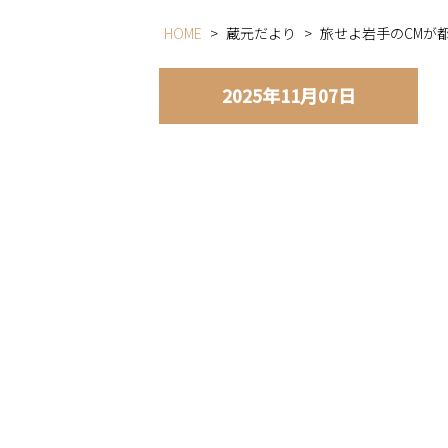
HOME
>
蔵元だより
>
旅せよ岩手のCMが
2025年11月07日