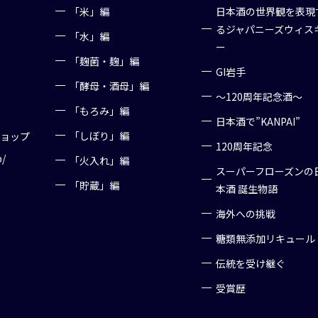
「米」編
日本酒の世界観を表現
るジャパニーズウィス
「水」編
ー
「麹菌・麹」編
GI岩手
「酵母・酒母」編
～120周年記念酒～
「もろみ」編
日本酒で”KANPAI”
「しぼり」編
ショップ
120周年記念
p/
「火入れ」編
スーパーフローズンの
「貯蔵」編
本酒 誕生物語
海外への挑戦
糖類無添加リキュール
伝統を受け継ぐ
受賞歴