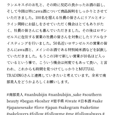
ランエキスポのお礼と、その時に反応の良かったお酒の話し、
そして今回は特にawa酒について商品説明をしっかりとさせて
いただきました。100名を超える社員の皆さんにリアルとオン
ライン同時にお話しをさせていただく機会はとてもありがた
く、社員の皆さんにも喜んでいただきました。その後はロサン
ゼルスに在住する営業の社員の皆さんを対象にしたリアルなテ
イスティングを行いました。50名近いロサンゼルスの営業の皆
さんにawa酒と、メインのお酒である特別純米酒などを試飲し
ていただきました。もうこの1年で新しい営業が10名ほど入っ
ているという事で、こういう機会は何度でもあって良い、と言
われ、これからも時間を見つけてしっかりとMUTUAL
TRADINGさんと連携していきたいと考えています。全米で南
部美人をどうかよろしくお願いします。
#南部美人 #nanbubijin #nanbubijin_sake #southern
beauty #began #kosher #岩手県 #iwate #日本酒 #sake
#japanesesake #love #japan #sakegram #saketime
#sakelovers #follow #followme #me #followalways #