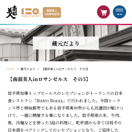
MENU
蔵元だより
HOME
>
蔵元だより
>
【南部美人inロサンゼルス その5】
【南部美人inロサンゼルス その5】
岩手県知事トップセールスのレセプションがトーランスの日本
食レストラン「Bistro Beaux」で行われました。今回トーラ
ンス市と姉妹都市でもある岩手県奥州市からも派遣団が駆けつ
けて、一緒に開催する事になりました。岩手県産の米、牛肉、
魚、冷麺などを使った3品の料理に、乾杯酒から全てGI岩手の
日本酒をペアリングしてのレセプションとなり、ご招待した