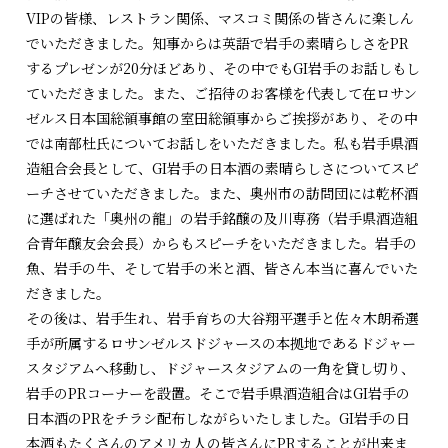
VIPの皆様、レストラン関係、マスコミ関係の皆さんに楽しん
でいただきました。知事からは英語で岩手の素晴らしさをPR
するプレゼンが20分ほどあり、その中でもGI岩手のお話しもし
ていただきました。また、ご招待のお客様を代表して在ロサン
ゼルス日本国総領事館の室田総領事からご挨拶があり、その中
では南部杜氏についてお話しをいただきました。私も岩手県酒
造組合会長として、GI岩手の日本酒の素晴らしさについてスピ
ーチさせていただきました。また、奥州市の訪問団には乾杯酒
に選ばれた「奥州の龍」の岩手銘醸の及川専務（岩手県酒造組
合青年醸友会会長）からもスピーチをいただきました。岩手の
魚、岩手の牛、そして岩手の米と酒、皆さん本当に喜んでいた
だきました。
その後は、岩手生れ、岩手育ちの大谷翔平選手と佐々木朗希選
手が所属するロサンゼルスドジャースの本拠地であるドジャー
スタジアムへ移動し、ドジャースタジアムの一角を貸し切り、
岩手のPRコーナーを設置。そこで岩手県酒造組合はGI岩手の
日本酒のPRをチラシ配布しながらいたしました。GI岩手の日
本酒もたくさんのアメリカ人の皆さんにPRすることが出来ま