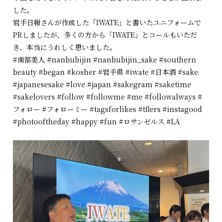
した。
岩手日報さんが作成した「IWATE」と書いたユニフォームで
PRしましたが、多くの方から「IWATE」とコールもいただ
き、本当にうれしく思いました。
#南部美人
#nanbubijin
#nanbubijin_sake
#southern
beauty
#began
#kosher
#岩手県
#iwate
#日本酒
#sake
#japanesesake
#love
#japan
#sakegram
#saketime
#sakelovers
#follow
#followme
#me
#followalways
#
フォロー
#フォローミー
#tagsforlikes
#tflers
#instagood
#photooftheday
#happy
#fun
#ロサンゼルス
#LA