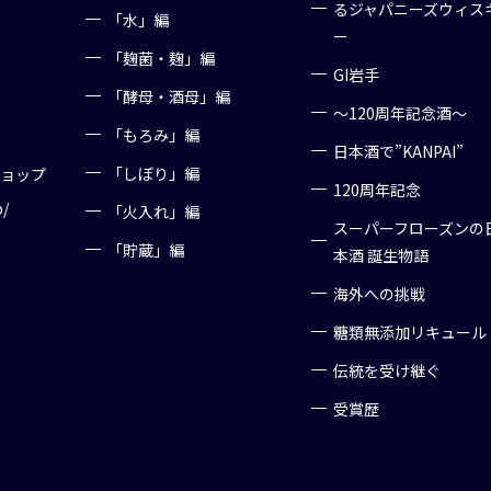
るジャパニーズウィス
「水」編
ー
「麹菌・麹」編
GI岩手
「酵母・酒母」編
～120周年記念酒～
「もろみ」編
日本酒で”KANPAI”
「しぼり」編
ショップ
120周年記念
p/
「火入れ」編
スーパーフローズンの
「貯蔵」編
本酒 誕生物語
海外への挑戦
糖類無添加リキュール
伝統を受け継ぐ
受賞歴