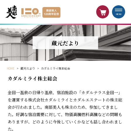
MENU
蔵元だより
HOME
>
蔵元だより
>
カダルミライ株主総会
カダルミライ株主総会
金田一温泉の日帰り温泉、宿泊施設の「カダルテラス金田一」
を運営する株式会社カダルミライとカダルエステートの株主総
会が行われました。南部美人も株主のため、参加してきまし
た。好調な宿泊需要に対して、物価高騰燃料高騰などの問題も
ありますが、どのように今後していくかなども話し合われまし
た。