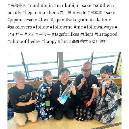
#南部美人
#nanbubijin
#nanbubijin_sake
#southern
beauty
#began
#kosher
#岩手県
#iwate
#日本酒
#sake
#japanesesake
#love
#japan
#sakegram
#saketime
#sakelovers
#follow
#followme
#me
#followalways
#
フォロー
#フォローミー
#tagsforlikes
#tflers
#instagood
#photooftheday
#happy
#fun
#高野祐衣
#ゆい酒店