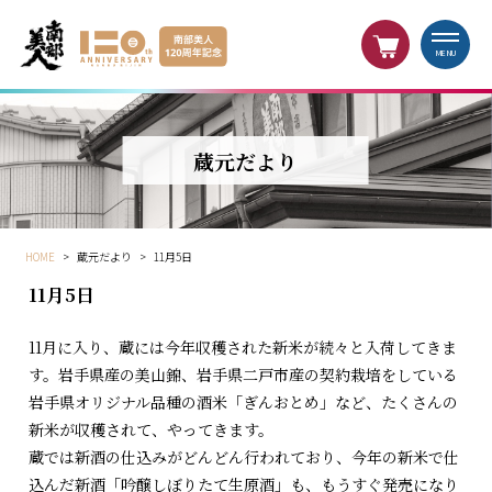
MENU
蔵元だより
HOME
>
蔵元だより
>
11月5日
11月5日
11月に入り、蔵には今年収穫された新米が続々と入荷してきま
す。岩手県産の美山錦、岩手県二戸市産の契約栽培をしている
岩手県オリジナル品種の酒米「ぎんおとめ」など、たくさんの
新米が収穫されて、やってきます。
蔵では新酒の仕込みがどんどん行われており、今年の新米で仕
込んだ新酒「吟醸しぼりたて生原酒」も、もうすぐ発売になり