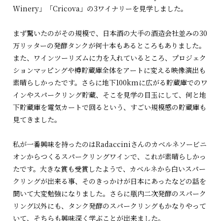
Winery」「Cricova」の3ワイナリーを見学しました。
まず驚いたのがその規模で、日本酒の大手の酒造会社並みの30
万リッターの発酵タンクが何十本もあるところもありました。
また、ワインツーリズムに力を入れているところ、プロジェク
ションマッピングや樽貯蔵庫全体をアートに変える映像演出も
素晴らしかったです。さらに地下100kmに広がる貯蔵庫でのワ
インやスパークリング貯蔵、そこを見学の目玉にして、何と地
下貯蔵庫を電気カートで回るという、すごい規模感の貯蔵庫も
見てきました。
私が一番興味を持ったのはRadacciniさんのカベルネソービニ
オンからつくるスパークリングワインで、これが素晴らしかっ
たです。大きな賞も受賞したようで、カベルネから白いスパー
クリングが出来る事、そのきっかけが日本にあったなどの話を
聞いて大変勉強になりました。さらに瓶内二次発酵のスパーク
リング以外にも、タンク発酵のスパークリングもかなりやって
いて、そちらも興味深く学ぶことが出来ました。