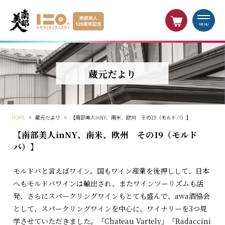
MENU
蔵元だより
HOME
>
蔵元だより
>
【南部美人inNY、南米、欧州 その19（モルドバ）】
【南部美人inNY、南米、欧州 その19（モルド
バ）】
モルドバと言えばワイン。国もワイン産業を後押しして、日本
へもモルドバワインは輸出され、またワインツーリズムも活
発、さらにスパークリングワインもとても盛んで、awa酒協会
として、スパークリングワインを中心に、ワイナリーを3つ見
学させていただきました。「Chateau Vartely」「Radaccini