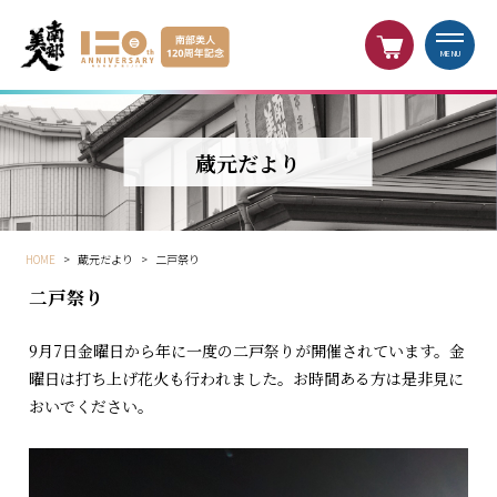
MENU
蔵元だより
HOME
>
蔵元だより
>
二戸祭り
二戸祭り
9月7日金曜日から年に一度の二戸祭りが開催されています。金
曜日は打ち上げ花火も行われました。お時間ある方は是非見に
おいでください。