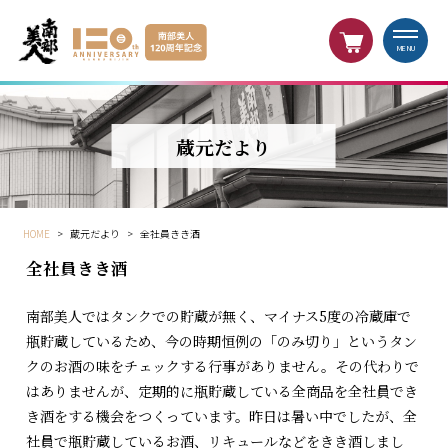
MENU
蔵元だより
HOME
>
蔵元だより
>
全社員きき酒
全社員きき酒
南部美人ではタンクでの貯蔵が無く、マイナス5度の冷蔵庫で
瓶貯蔵しているため、今の時期恒例の「のみ切り」というタン
クのお酒の味をチェックする行事がありません。その代わりで
はありませんが、定期的に瓶貯蔵している全商品を全社員でき
き酒をする機会をつくっています。昨日は暑い中でしたが、全
社員で瓶貯蔵しているお酒、リキュールなどをきき酒しまし