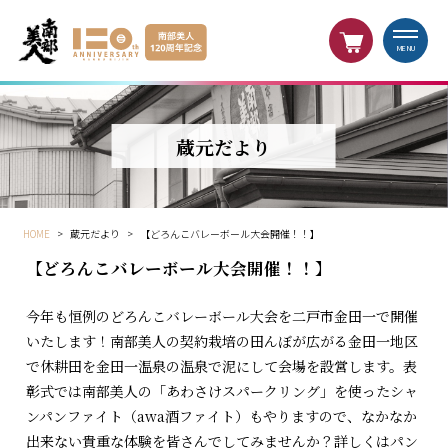
MENU
蔵元だより
HOME
>
蔵元だより
>
【どろんこバレーボール大会開催！！】
【どろんこバレーボール大会開催！！】
今年も恒例のどろんこバレーボール大会を二戸市金田一で開催
いたします！南部美人の契約栽培の田んぼが広がる金田一地区
で休耕田を金田一温泉の温泉で泥にして会場を設営します。表
彰式では南部美人の「あわさけスパークリング」を使ったシャ
ンパンファイト（awa酒ファイト）もやりますので、なかなか
出来ない貴重な体験を皆さんでしてみませんか？詳しくはパン