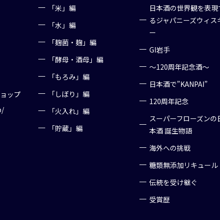
「米」編
日本酒の世界観を表現
るジャパニーズウィス
「水」編
ー
「麹菌・麹」編
GI岩手
「酵母・酒母」編
～120周年記念酒～
「もろみ」編
日本酒で”KANPAI”
「しぼり」編
ショップ
120周年記念
p/
「火入れ」編
スーパーフローズンの
「貯蔵」編
本酒 誕生物語
海外への挑戦
糖類無添加リキュール
伝統を受け継ぐ
受賞歴