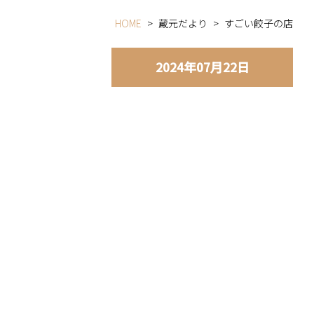
HOME
>
蔵元だより
>
すごい餃子の店
2024年07月22日