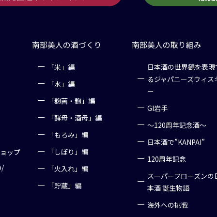
南部美人の酒づくり
南部美人の取り組み
「米」編
日本酒の世界観を表現
るジャパニーズウィス
「水」編
ー
「麹菌・麹」編
GI岩手
「酵母・酒母」編
～120周年記念酒～
「もろみ」編
日本酒で”KANPAI”
「しぼり」編
ショップ
120周年記念
p/
「火入れ」編
スーパーフローズンの
「貯蔵」編
本酒 誕生物語
海外への挑戦