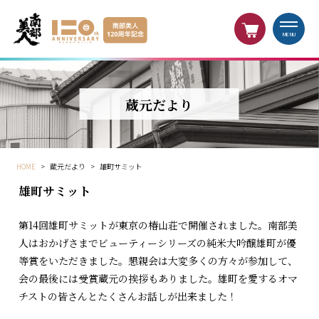
MENU
蔵元だより
HOME
>
蔵元だより
>
雄町サミット
雄町サミット
第14回雄町サミットが東京の椿山荘で開催されました。南部美
人はおかげさまでビューティーシリーズの純米大吟醸雄町が優
等賞をいただきました。懇親会は大変多くの方々が参加して、
会の最後には受賞蔵元の挨拶もありました。雄町を愛するオマ
チストの皆さんとたくさんお話しが出来ました！