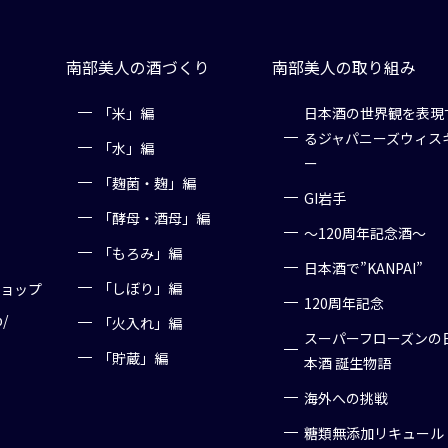
南部美人の酒づくり
南部美人の取り組み
「米」編
日本酒の世界観を表現
るジャパニーズウィス
「水」編
ー
「麹菌・麹」編
GI岩手
「酵母・酒母」編
～120周年記念酒～
「もろみ」編
日本酒で”KANPAI”
「しぼり」編
ショップ
120周年記念
p/
「火入れ」編
スーパーフローズンの
「貯蔵」編
本酒 誕生物語
海外への挑戦
糖類無添加リキュール