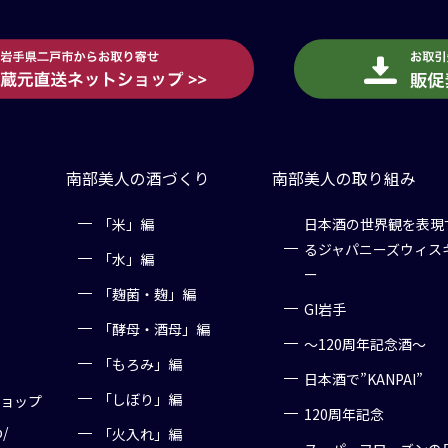
南部美人の酒づくり
南部美人の取り組み
「米」編
日本酒の世界観を表現
るジャパニーズウィス
「水」編
ー
「麹菌・麹」編
GI岩手
「酵母・酒母」編
～120周年記念酒～
「もろみ」編
日本酒で”KANPAI”
「しぼり」編
ショップ
120周年記念
p/
「火入れ」編