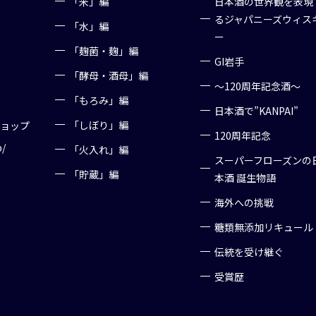
「米」編
日本酒の世界観を表現
るジャパニーズウィス
「水」編
ー
「麹菌・麹」編
GI岩手
「酵母・酒母」編
～120周年記念酒～
「もろみ」編
日本酒で”KANPAI”
「しぼり」編
ショップ
120周年記念
p/
「火入れ」編
スーパーフローズンの
「貯蔵」編
本酒 誕生物語
海外への挑戦
糖類無添加リキュール
伝統を受け継ぐ
受賞歴