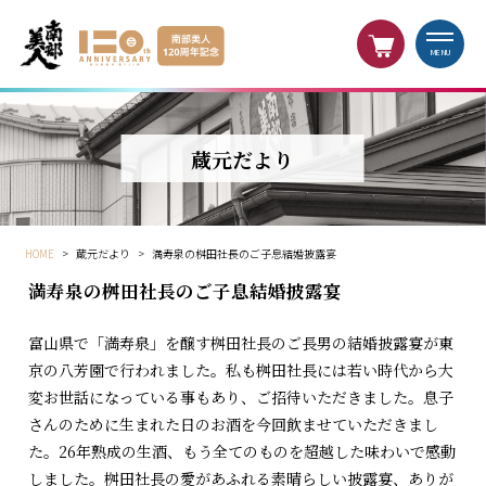
MENU
蔵元だより
HOME
>
蔵元だより
>
満寿泉の桝田社長のご子息結婚披露宴
満寿泉の桝田社長のご子息結婚披露宴
富山県で「満寿泉」を醸す桝田社長のご長男の結婚披露宴が東
京の八芳園で行われました。私も桝田社長には若い時代から大
変お世話になっている事もあり、ご招待いただきました。息子
さんのために生まれた日のお酒を今回飲ませていただきまし
た。26年熟成の生酒、もう全てのものを超越した味わいで感動
しました。桝田社長の愛があふれる素晴らしい披露宴、ありが