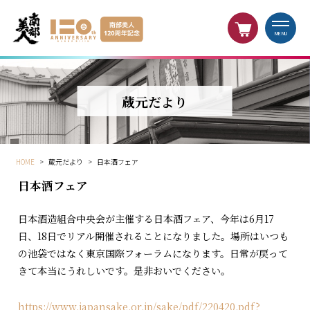
MENU
蔵元だより
HOME
>
蔵元だより
>
日本酒フェア
日本酒フェア
日本酒造組合中央会が主催する日本酒フェア、今年は6月17
日、18日でリアル開催されることになりました。場所はいつも
の池袋ではなく東京国際フォーラムになります。日常が戻って
きて本当にうれしいです。是非おいでください。
https://www.japansake.or.jp/sake/pdf/220420.pdf?