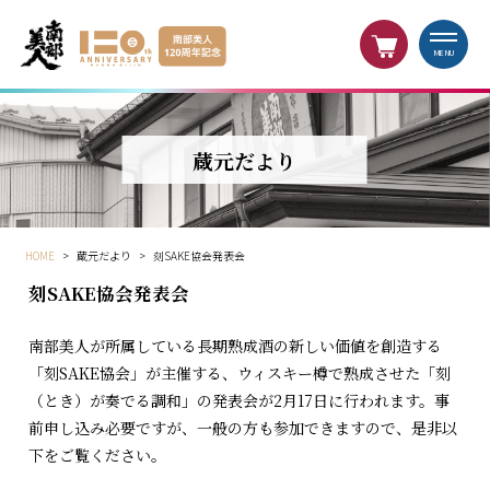
MENU
蔵元だより
HOME
>
蔵元だより
>
刻SAKE協会発表会
刻SAKE協会発表会
南部美人が所属している長期熟成酒の新しい価値を創造する
「刻SAKE協会」が主催する、ウィスキー樽で熟成させた「刻
（とき）が奏でる調和」の発表会が2月17日に行われます。事
前申し込み必要ですが、一般の方も参加できますので、是非以
下をご覧ください。