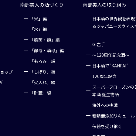
南部美人の酒づくり
南部美人の取り組み
「米」編
日本酒の世界観を表現
るジャパニーズウィス
「水」編
ー
「麹菌・麹」編
GI岩手
「酵母・酒母」編
～120周年記念酒～
「もろみ」編
日本酒で”KANPAI”
「しぼり」編
ショップ
120周年記念
p/
「火入れ」編
スーパーフローズンの
「貯蔵」編
本酒 誕生物語
海外への挑戦
糖類無添加リキュール
伝統を受け継ぐ