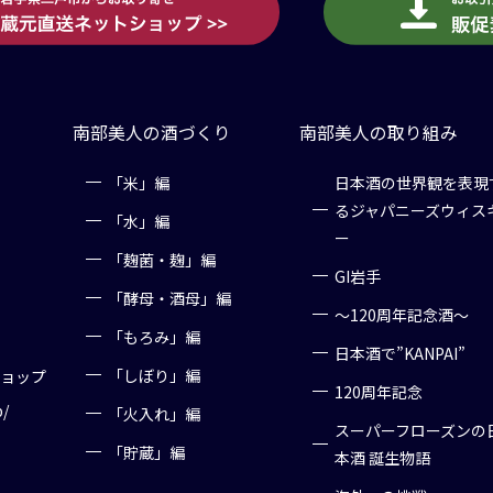
南部美人の酒づくり
南部美人の取り組み
「米」編
日本酒の世界観を表現
るジャパニーズウィス
「水」編
ー
「麹菌・麹」編
GI岩手
「酵母・酒母」編
～120周年記念酒～
「もろみ」編
日本酒で”KANPAI”
「しぼり」編
ショップ
120周年記念
p/
「火入れ」編
スーパーフローズンの
「貯蔵」編
本酒 誕生物語