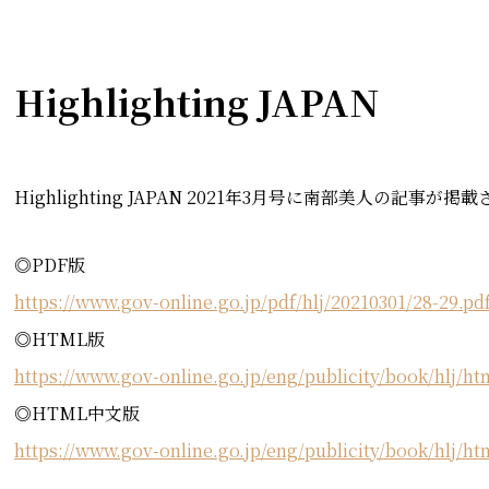
Highlighting JAPAN
Highlighting JAPAN 2021年3月号に南部美人の記
◎PDF版
https://www.gov-online.go.jp/pdf/hlj/20210301/28-29.pd
◎HTML版
https://www.gov-online.go.jp/eng/publicity/book/hlj/h
◎HTML中文版
https://www.gov-online.go.jp/eng/publicity/book/hlj/h