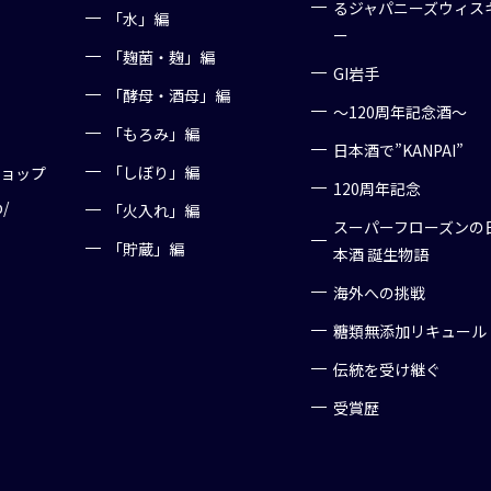
るジャパニーズウィス
「水」編
ー
「麹菌・麹」編
GI岩手
「酵母・酒母」編
～120周年記念酒～
「もろみ」編
日本酒で”KANPAI”
「しぼり」編
ショップ
120周年記念
p/
「火入れ」編
スーパーフローズンの
「貯蔵」編
本酒 誕生物語
海外への挑戦
糖類無添加リキュール
伝統を受け継ぐ
受賞歴