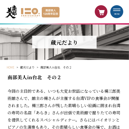
MENU
蔵元だより
HOME
>
蔵元だより
>
南部美人in台北 その２
南部美人in台北 その２
今回の主目的である、いつも大変お世話になっている楊三郎美
術館さんで、館主の楊さんが主催する台湾VIPの食事会が開催
されました。楊三郎さんが残した素晴らしい絵画に囲まれ台湾
の寿司の名店「あらき」さんが出張で美術館で握りたての寿司
を提供してくれるスペシャルディナー。さらにはバイオリンと
ピアノの生演奏もあり、その素晴らしい食事会の場で、お酒は