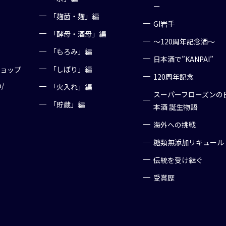
ー
「麹菌・麹」編
GI岩手
「酵母・酒母」編
～120周年記念酒～
「もろみ」編
日本酒で”KANPAI”
「しぼり」編
ショップ
120周年記念
p/
「火入れ」編
スーパーフローズンの
「貯蔵」編
本酒 誕生物語
海外への挑戦
糖類無添加リキュール
伝統を受け継ぐ
受賞歴