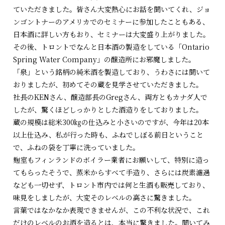
ていただきました。皆さん大変熱心にお話を聞いてくれ、ジョ
ンゴントナーのアメリカでのセミナーに参加したこともある、
日本酒に詳しい方もおり、セミナーは大変盛り上がりました。
その後、トロントでなんと日本酒の製造をしている「Ontario
Spring Water Company」の醸造所にお邪魔しました。
「泉」という銘柄の純米酒を製造しており、うわさには聞いて
おりましたが、初めてその蔵を見学させていただきました。
社長のKENさん、醸造部長のGregさん、両方ともカナダ人で
したが、驚くほどしっかりとした酒造りをしておりました。
蔵の規模は総米300㎏の仕込みと小さいのですが、今年は20本
以上仕込み、私が行った時も、ふねでしぼる前日ということ
で、ふねの袋を丁寧に洗っていました。
麹室もフィンランドのボイラー業者にお願いして、特別に造っ
てもらったそうで、蒸米からすべて手造り、さらには炭素濾過
なども一切せず、トロント市内では何と生酒も販売しており、
味見をしましたが、大変そのレベルの高さに驚きました。
言葉ではなかなか表現できませんが、この不利な状況で、これ
だけのレベルのお酒を造るとは、本当に驚きました。聞いてみ