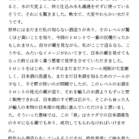
ると、水が大変よく、何と仕込み水も濾過をせずに使っている
そうで、それにも驚きました。軟水で、大変やわらかい水だそ
うです。
世界にはまだまだ私の知らない酒造りがあり、そのレベルが驚
くほど高いことを知り、今回のトロントで一番の収穫だったか
もしれません。自分が蔵を見ながら、私がここで造るなら、こ
うやる、みたいなイメージがわいてきて、日本の蔵を見せても
らった時とは全く違う感覚で見学をさせていただきました。
トロントをはじめ、カナダはまだまだアルコール規制が大変厳
しく、日本酒の流通も、まだまだ日本酒を知るためのツールが
少なく、すそ野が狭いのが問題でしたが、このレベルのお酒を
トロントの地元の蔵が造り、それを輸入のお酒よりもずっと安
く販売できれば、日本酒のすそ野は広がり、そこから育った人
が輸入の本物の日本産の地酒に進んでいただけると思いまし
た。そういった意味では、この「泉」はカナダでの日本酒普及
のカギになる蔵でもあり、成功してもらわなければいけませ
ん。
昨年から酒造りをしているそうですが、昨年見学して味を見た