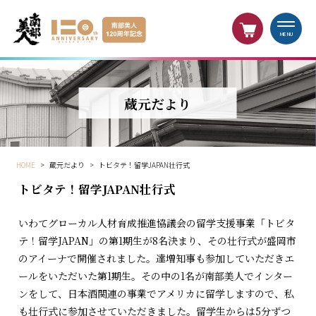
MENU
蔵元だより
HOME
>
蔵元だより
>
トビタテ！留学JAPAN壮行式
トビタテ！留学JAPAN壮行式
いわてグローカル人材育成推進協議会の留学支援事業「トビタ
テ！留学JAPAN」の第1期生が8名決まり、その壮行式が盛岡市
のアイーナで開催されました。達増知事も参加していただきエ
ールをいただいた第1期生。その中の1名が南部美人でインター
ンをして、日本酒関連の事業でアメリカに留学しますので、私
も壮行式に参加させていただきました。留学生からは5分ずつ