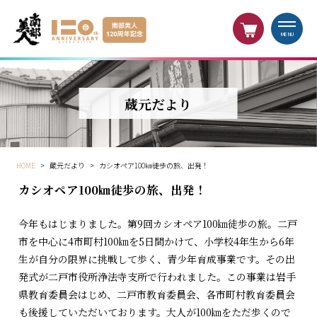
MENU
蔵元だより
HOME
>
蔵元だより
>
カシオペア100㎞徒歩の旅、出発！
カシオペア100㎞徒歩の旅、出発！
今年もはじまりました。第9回カシオペア100㎞徒歩の旅。二戸
市を中心に4市町村100㎞を5日間かけて、小学校4年生から6年
生が自分の限界に挑戦して歩く、青少年育成事業です。その出
発式が二戸市役所浄法寺支所で行われました。この事業は岩手
県教育委員会はじめ、二戸市教育委員会、各市町村教育委員会
も後援していただいております。大人が100㎞をただ歩くので