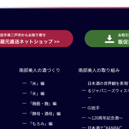
南部美人の酒づくり
南部美人の取り組み
「米」編
日本酒の世界観を表現
るジャパニーズウィス
「水」編
ー
「麹菌・麹」編
GI岩手
「酵母・酒母」編
～120周年記念酒～
「もろみ」編
日本酒で”KANPAI”