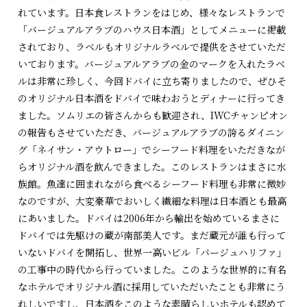
れています。日本食レストランをはじめ、様々なレストランで
「バージュアルアラブのハウス日本酒」としてメニューに掲載
されており、ラベルもオリジナルラベルで提供をさせていただ
いております。バージュアルアラブの金のマークを入れたラベ
ルは非常に珍しく、今回ドバイに立ち寄りましたので、ぜひそ
のオリジナル日本酒をドバイで味わおうとディナーに行ってき
ました。ソムリエの皆さんからも歓迎され、IWCチャンピオン
の報告もさせていただき、バージュアルアラブの誇るダイニン
グ「ネイサン・アウトロー」でシーフード料理をいただきなが
らオリジナル酒を飲んできました。このレストランはまさに水
族館。魚達に囲まれながら食べるシーフード料理も非常に微妙
なのですが、大変豪華でおいしく繊細な料理は日本酒とも最高
にあいました。ドバイは2006年から輸出を始めているまさに
ドバイでは先駆けの蔵が南部美人です。まだ蔵元が誰も行って
いないドバイを開拓し、世界一高いビル「バージュハリファ」
の工事中の時代から行っていました。このような世界的に有名
なホテルでオリジナル酒に採用していただいたことも非常にう
れしいですし、日本酒をこのような素晴らしいホテルも認めて