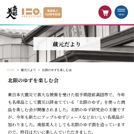
MENU
蔵元だより
HOME
>
蔵元だより
>
北限のゆずを楽しむ会
北限のゆずを楽しむ会
東日本大震災で甚大な被害を受けた岩手県陸前高田市で、今年
も名産品として震災以降育てている「北限のゆず」を使った商
品を楽しむ会が開催されました。北限のゆず研究会の主催です
が、今年も新たにアップルゆずジュースなどおいしい名産品が
加わりました。南部美人としても北限のゆず酒を造っています
ので、昨日は大いに楽しんでいただきました。