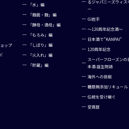
るジャパニーズウィス
「水」編
ー
「麹菌・麹」編
GI岩手
「酵母・酒母」編
～120周年記念酒～
「もろみ」編
日本酒で”KANPAI”
「しぼり」編
ショップ
120周年記念
p/
「火入れ」編
スーパーフローズンの
「貯蔵」編
本酒 誕生物語
海外への挑戦
糖類無添加リキュール
伝統を受け継ぐ
受賞歴