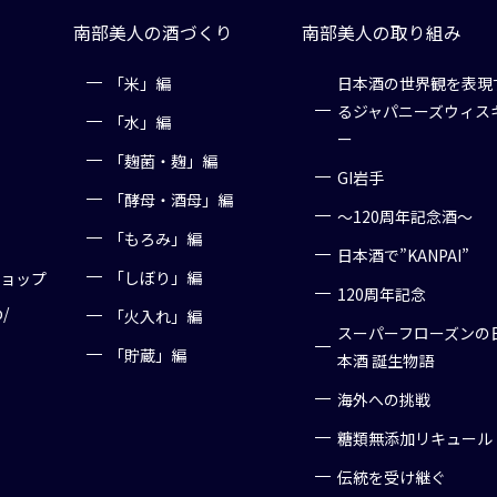
南部美人の酒づくり
南部美人の取り組み
「米」編
日本酒の世界観を表現
るジャパニーズウィス
「水」編
ー
「麹菌・麹」編
GI岩手
「酵母・酒母」編
～120周年記念酒～
「もろみ」編
日本酒で”KANPAI”
「しぼり」編
ショップ
120周年記念
p/
「火入れ」編
スーパーフローズンの
「貯蔵」編
本酒 誕生物語
海外への挑戦
糖類無添加リキュール
伝統を受け継ぐ