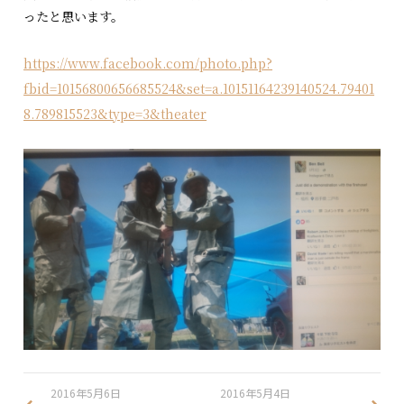
ったと思います。
https://www.facebook.com/photo.php?
fbid=10156800656685524&set=a.10151164239140524.79401
8.789815523&type=3&theater
2016年5月6日
2016年5月4日