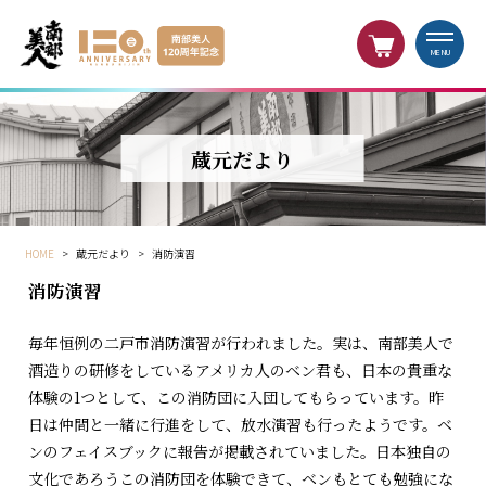
MENU
蔵元だより
HOME
>
蔵元だより
>
消防演習
消防演習
毎年恒例の二戸市消防演習が行われました。実は、南部美人で
酒造りの研修をしているアメリカ人のベン君も、日本の貴重な
体験の1つとして、この消防団に入団してもらっています。昨
日は仲間と一緒に行進をして、放水演習も行ったようです。ベ
ンのフェイスブックに報告が掲載されていました。日本独自の
文化であろうこの消防団を体験できて、ベンもとても勉強にな