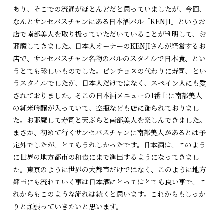
あり、そこでの流通がほとんどだと思っていましたが、今回、
なんとサンセバスチャンにある日本酒バル「KENJI」というお
店で南部美人を取り扱っていただいていることが判明して、お
邪魔してきました。日本人オーナーのKENJIさんが経営するお
店で、サンセバスチャン名物のバルのスタイルで日本食、とい
うとても珍しいものでした。ピンチョスの代わりに寿司、とい
うスタイルでしたが、日本人だけではなく、スペイン人にも愛
されておりました。そこの日本酒メニューの1番上に南部美人
の純米吟醸が入っていて、空瓶なども店に飾られておりまし
た。お邪魔して寿司と天ぷらと南部美人を楽しんできました。
まさか、初めて行くサンセバスチャンに南部美人があるとは予
定外でしたが、とてもうれしかったです。日本酒は、このよう
に世界の地方都市の和食にまで進出するようになってきまし
た。東京のように世界の大都市だけではなく、このように地方
都市にも流れていく事は日本酒にとってはとても良い事で、こ
れからもこのような流れは続くと思います。これからもしっか
りと頑張っていきたいと思います。