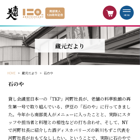
MENU
蔵元だより
HOME
>
蔵元だより
>
石のや
石のや
貸し会議室日本一の「TKP」河野社長が、老舗の料亭旅館の再
生第一号で取り組んでいる、伊豆の「石のや」に行ってきまし
た。今年から南部美人がメニューに入ったことと、実際にスタ
ッフや担当者と料理との相性などの打ち合わせ、そして、NY
で河野社長に紹介した酒ディスカバリーズの新川ちずこ代表を
河野社長がおもてなししたい、ということで、実際に石のやで