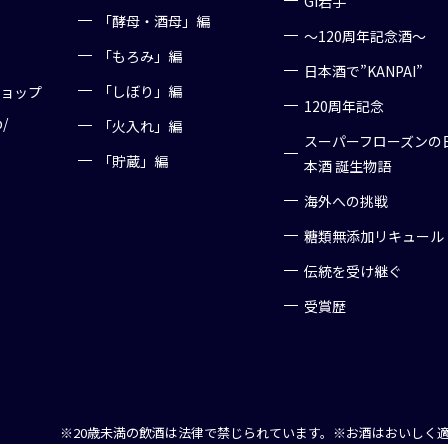
GI岩手
「酵母・酒母」編
～120周年記念酒～
「もろみ」編
日本酒で”KANPAI”
「しぼり」編
ショップ
120周年記念
p/
「火入れ」編
スーパーフローズンの
「貯蔵」編
本酒 誕生物語
海外への挑戦
糖類無添加リキュール
伝統を受け継ぐ
受賞歴
※20歳未満の飲酒は法律で禁じられています。
※お酒はおいしく