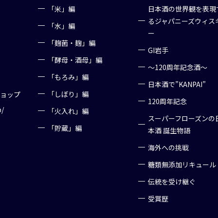
「米」編
日本酒の世界観を表現
るジャパニーズウィス
「水」編
ー
「麹菌・麹」編
GI岩手
「酵母・酒母」編
～120周年記念酒～
「もろみ」編
日本酒で”KANPAI”
「しぼり」編
ショップ
120周年記念
p/
「火入れ」編
スーパーフローズンの
「貯蔵」編
本酒 誕生物語
海外への挑戦
糖類無添加リキュール
伝統を受け継ぐ
受賞歴