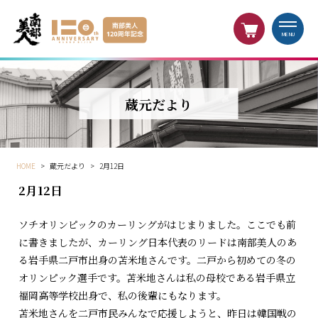
MENU
蔵元だより
HOME
>
蔵元だより
>
2月12日
2月12日
ソチオリンピックのカーリングがはじまりました。ここでも前
に書きましたが、カーリング日本代表のリードは南部美人のあ
る岩手県二戸市出身の苫米地さんです。二戸から初めての冬の
オリンピック選手です。苫米地さんは私の母校である岩手県立
福岡高等学校出身で、私の後輩にもなります。
苫米地さんを二戸市民みんなで応援しようと、昨日は韓国戦の