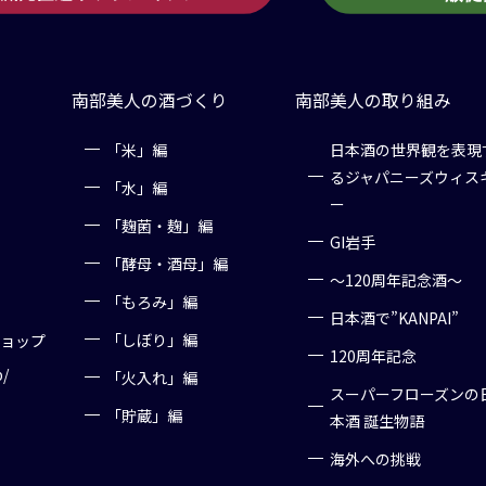
南部美人の酒づくり
南部美人の取り組み
「米」編
日本酒の世界観を表現
るジャパニーズウィス
「水」編
ー
「麹菌・麹」編
GI岩手
「酵母・酒母」編
～120周年記念酒～
「もろみ」編
日本酒で”KANPAI”
「しぼり」編
ショップ
120周年記念
p/
「火入れ」編
スーパーフローズンの
「貯蔵」編
本酒 誕生物語
海外への挑戦